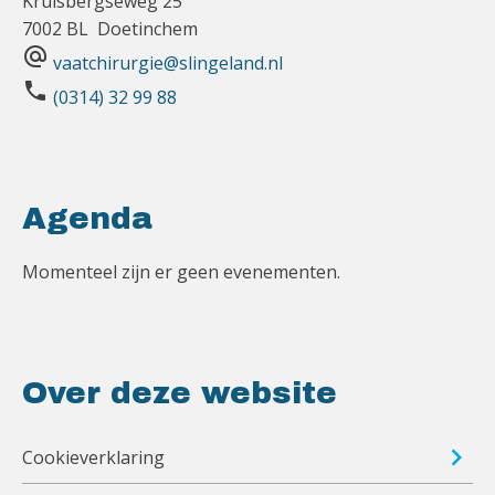
Kruisbergseweg 25
7002 BL Doetinchem
alternate_email
vaatchirurgie@slingeland.nl
phone
(0314) 32 99 88
Agenda
Momenteel zijn er geen evenementen.
Over deze website
Cookieverklaring