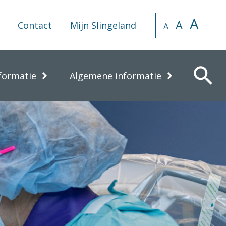
A
A
Contact
Mijn Slingeland
A
search
formatie
Algemene informatie