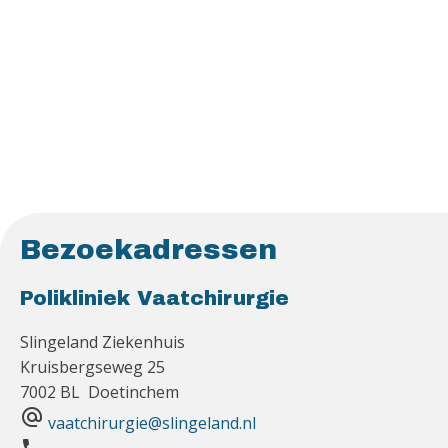
Bezoekadressen
Polikliniek Vaatchirurgie
Slingeland Ziekenhuis
Kruisbergseweg 25
7002 BL Doetinchem
alternate_email
vaatchirurgie@slingeland.nl