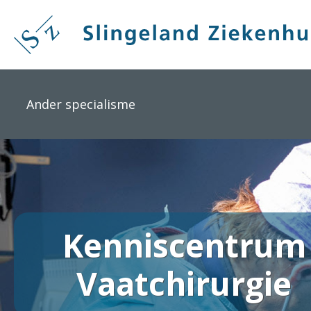
Overslaan
en
naar
de
inhoud
gaan
Ander specialisme
Kenniscentrum
Vaatchirurgie