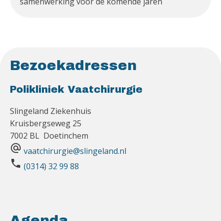
samenwerking voor de komende jaren
Bezoekadressen
Polikliniek Vaatchirurgie
Slingeland Ziekenhuis
Kruisbergseweg 25
7002 BL Doetinchem
alternate_email
vaatchirurgie@slingeland.nl
phone
(0314) 32 99 88
Agenda