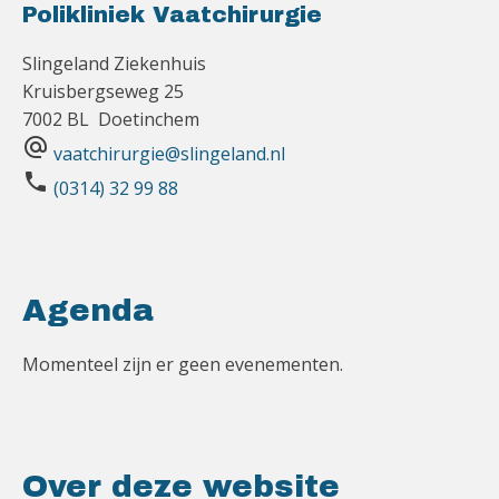
Polikliniek Vaatchirurgie
Slingeland Ziekenhuis
Kruisbergseweg 25
7002 BL Doetinchem
alternate_email
vaatchirurgie@slingeland.nl
phone
(0314) 32 99 88
Agenda
Momenteel zijn er geen evenementen.
Over deze website