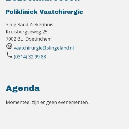
Polikliniek Vaatchirurgie
Slingeland Ziekenhuis
Kruisbergseweg 25
7002 BL Doetinchem
alternate_email
vaatchirurgie@slingeland.nl
phone
(0314) 32 99 88
Agenda
Momenteel zijn er geen evenementen.