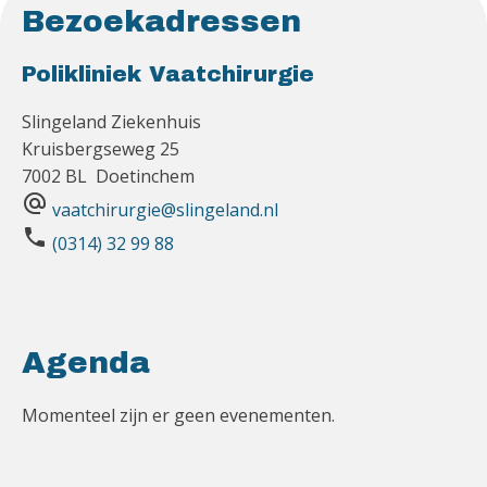
Bezoekadressen
Polikliniek Vaatchirurgie
Slingeland Ziekenhuis
Kruisbergseweg 25
7002 BL Doetinchem
alternate_email
vaatchirurgie@slingeland.nl
phone
(0314) 32 99 88
Agenda
Momenteel zijn er geen evenementen.